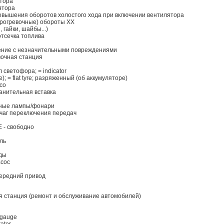
ятора
лятора
повышения оборотов холостого хода при включении вентилятора
(прогревочные) обороты ХХ
, гайки, шайбы...)
отсечка топлива
овение с незначительными повреждениями
равочная станция
л светофора; = indicator
е); = flat tyre; разряженный (об аккумуляторе)
есо
хранительная вставка
анные лампы/фонари
рычаг переключения передач
 - свободно
аль
оды
асос
 передний привод
ая станция (ремонт и обслуживание автомобилей)
 gauge