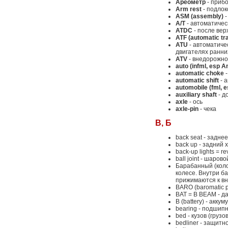
Ареометр
- прибо
Arm rest
- подлок
ASM (assembly)
-
A/T
- автоматичес
ATDC
- после вер
ATF (automatic tr
ATU
- автоматиче
двигателях ранни
ATV
- внедорожно
auto (infml, esp 
automatic choke
-
automatic shift
- 
automobile (fml, 
auxiliary shaft
- 
axle
- ось
axle-pin
- чека
B, Б
back seat - задне
back up - задний 
back-up lights = re
ball joint - шаро
Барабанный (коло
колесе. Внутри б
прижимаются к в
BARO (baromatic 
BAT = B BEAM - д
B (battery) - акку
bearing - подшип
bed - кузов (грузо
bedliner - защитн