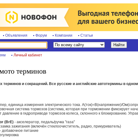
Объявления
Форум
Компании
Статьи
лям
Личный кабинет
/мото терминов
 терминов и сокращений. Все русские и английские автотермины в одном
пер, единица измерения электрического тока. А(ток)=В(напряжение)/Ом(сопр
овочная система тормозов (система, которая при торможении фиксирует нач
т давление в гидроприводе тормозов колеса, склонного к блокированию. Упра
or (BrE)
- акселератор, педаль/ручка "газа"
замка зажигания (включён стеклоочиститель, радио, прикуриватель)
- добавочное питание
егулировка