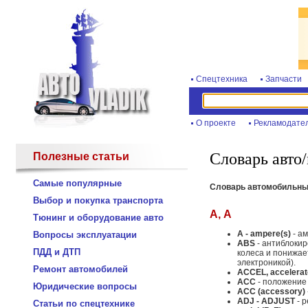
Спецтехника
Запчасти
О проекте
Рекламодате
Словарь авто
Полезные статьи
Самые популярные
Словарь автомобильных
Выбор и покупка транспорта
A, А
Тюнинг и оборудование авто
A - ampere(s)
- ам
Вопросы эксплуатации
ABS
- антиблокир
ПДД и ДТП
колеса и понижае
электроникой).
Ремонт автомобилей
ACCEL, accelerat
ACC
- положение 
Юридические вопросы
ACC (accessory)
ADJ - ADJUST
- р
Статьи по спецтехнике