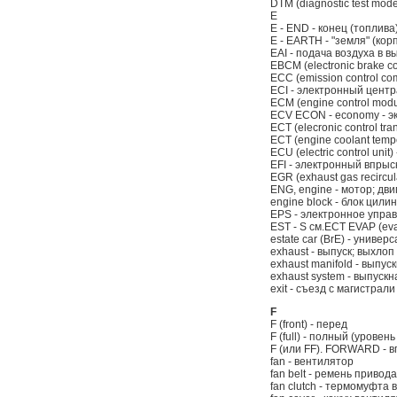
DTM (diagnostic test mod
E
E - END - конец (топлива
E - EARTH - "земля" (кор
EAI - подача воздуха в 
EBCM (electronic brake 
ECC (emission control c
ECI - электронный центр
ECM (engine control modu
ECV ECON - economy - э
ECT (elecronic control t
ECT (engine coolant temp
ECU (electric control uni
EFI - электронный впрыс
EGR (exhaust gas recircu
ENG, engine - мотор; дви
engine block - блок цили
EPS - электронное упра
EST - S см.ECT EVAP (eva
estate car (BrE) - универс
exhaust - выпуск; выхлоп
exhaust manifold - выпус
exhaust system - выпуск
exit - съезд с магистрали
F
F (front) - перед
F (full) - полный (уровен
F (или FF). FORWARD - 
fan - вентилятор
fan belt - ремень привод
fan clutch - термомуфта