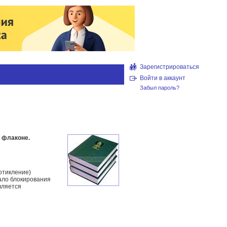
Зарегистрироваться
Войти в аккаунт
Забыл пароль?
 флаконе.
отикление)
ало блокирования
вляется