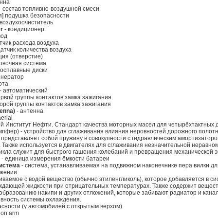
енна
- состав топливно-воздушной смеси
я] подушка безопасности
 воздухоочиститель
er
- кондиционер
вод
тчик расхода воздуха
датчик количества воздуха
ция (отверстие)
овочная система
косплавные диски
енератор
ота
- автоматический
ервой группы контактов замка зажигания
орой группы контактов замка зажигания
enna)
- антенна
erial
й Институт Нефти. Стандарт качества моторных масел для четырёхтактных 
мпфер) - устройство для сглаживания влияния неровностей дорожного поло
 представляет собой пружину в совокупности с гидравлическим амортизатор
. Также используется в двигателях для сглаживания незначительной неравн
икла служит для быстрого гашения колебаний и превращения механической э
- единица измерения ёмкости батареи
истема
- система, устанавливаемая на подвижном наконечнике пера вилки д
ожении
иваемое с водой вещество (обычно этиленгликоль), которое добавляется в 
ждающей жидкости при отрицательных температурах. Также содержит вещес
бразованию накипи и других отложений, которые забивают радиатор и канал
вность системы охлаждения.
асности (у автомобилей с открытым верхом)
ion arm