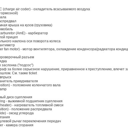
(charge air coder) - охладитель всасываемого воздуха
 (тормозной)
вала
распредвал
мная крыша на кузов (грузовика)
томобиль
/ carburetor (AmE) - карбюратор
илой прицеп
дольного наклона оси поворота колеса
сантиметр
r fan motor) - мотор вентилятора, охлаждение конденсора(радиатора конди
- проверочный разъем
ядка
 заслонка ("подсос")
 штраф за более серьезное нарушение, приравненное к преступлению, влечет з
шлом. См. также ticket
 впрыск
ранитель прикуривателя
osition) - положение коленчатого вала
clamp
е
домый диск сцепления
earing - выжимной подшипник сцепления
 heater) - нагреватель топливной смеси
sition) - положение распредвала
de) - оксид углерода
жигания
одрулевой рычаг переключения передач
er - камера сгорания