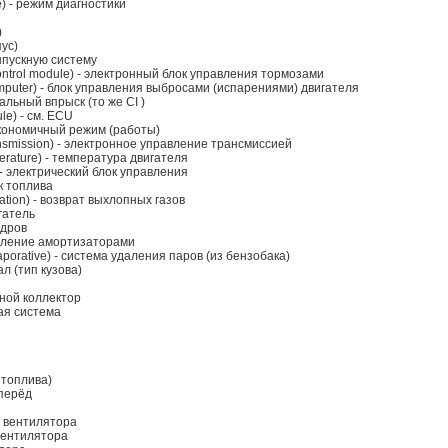
e) - режим диагностики
)
пус)
выпускную систему
control module) - электронный блок управления тормозами
omputer) - блок управления выбросами (испарениями) двигателя
альный впрыск (то же CI )
le) - см. ECU
кономичный режим (работы)
ransmission) - электронное управление трансмиссией
erature) - температура двигателя
t) - электрический блок управления
к топлива
lation) - возврат выхлопных газов
гатель
ндров
вление амортизаторами
porative) - система удаления паров (из бензобака)
ал (тип кузова)
кной коллектор
ная система
ь топлива)
вперёд
а вентилятора
 вентилятора