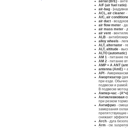
aerial (BrE)
- ант
A/F (air fuel ratio)
air-bag
- [надувна
ACL, air cleaner
-
A/C, air condition
air duct
- воздухо
air flow meter
- да
air mass meter
- 
air vent
- вентиля
ALB
- антиблокир
alloy wheels
- лег
ALT, alternator
- г
ALT, altitude
- выс
ALTO (automatic)
AM 1
- питание п
AM 2
- питание вт
AMP = А АNT (ant
antenna (AmE)
= a
API
- Американски
Амортизатор
(де
при езде. Обычно
подвески и рамой
В подвеске мотоц
Ампер-час - (А*ч)
Антиклевковая с
при резком торм
Антифриз
- смеш
замерзания охла
препятствующие о
снижают эффекти
Arch
- дуга безоп
Arm
- см. suspens