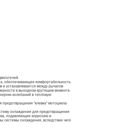
двигателей
тна, обеспечивающее комфортабельность
ом и устанавливается между рычагом
омерности в выходном крутящем моменте.
нергии колебаний в тепловую
ля предотвращения "клевка" мотоцикла
систему охлаждения для предотвращения
тва, подавляющие коррозию и
ы системы охлаждения, вследствие чего