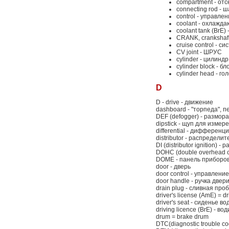
compartment - отс
connecting rod - 
control - управле
coolant - охлажд
coolant tank (BrE
CRANK, crankshaft
cruise control - 
CV joint - ШРУС
cylinder - цилиндр
cylinder block - б
cylinder head - г
D
D - drive - движение
dashboard - "торпеда", 
DEF (defogger) - размор
dipstick - щуп для измер
differential - дифференц
distributor - распределит
DI (distributor ignition
DOHC (double overhead c
DOME - панель приборов
door - дверь
door control - управлени
door handle - ручка двер
drain plug - сливная про
driver's license (AmE) = dr
driver's seat - сиденье в
driving licence (BrE) - в
drum = brake drum
DTC(diagnostic trouble c