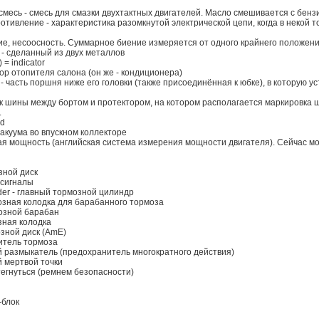
месь - смесь для смазки двухтактных двигателей. Масло смешивается с бенз
отивление - характеристика разомкнутой электрической цепи, когда в некой т
ие, несоосность. Суммарное биение измеряется от одного крайнего положения
- сделанный из двух металлов
) = indicator
тор отопителя салона (он же - кондиционера)
 часть поршня ниже его головки (также присоединённая к юбке), в которую 
ок шины между бортом и протектором, на котором располагается маркировка 
.
od
вакуума во впускном коллекторе
я мощность (английская система измерения мощности двигателя). Сейчас мо
озной диск
п-сигналы
nder - главный тормозной цилиндр
мозная колодка для барабанного тормоза
мозной барабан
зная колодка
мозной диск (AmE)
литель тормоза
ой размыкатель (предохранитель многократного действия)
й мертвой точки
стегнуться (ремнем безопасности)
-блок