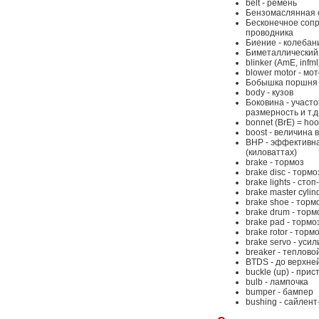
belt - ремень
Бензомаслянная с
Бесконечное сопр
проводника
Биение - колебан
Биметаллический 
blinker (AmE, infml
blower motor - мо
Бобышка поршня -
body - кузов
Боковина - участ
размерность и т.д
bonnet (BrE) = ho
boost - величина 
BHP - эффективна
(киловаттах)
brake - тормоз
brake disc - торм
brake lights - сто
brake master cyli
brake shoe - тор
brake drum - тор
brake pad - тормо
brake rotor - тор
brake servo - уси
breaker - теплов
BTDS - до верхне
buckle (up) - при
bulb - лампочка
bumper - бампер
bushing - сайлент