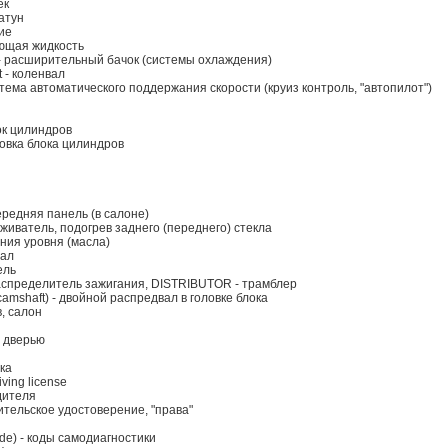
ек
шатун
ние
ающая жидкость
) - расширительный бачок (системы охлаждения)
 - коленвал
система автоматического поддержания скорости (круиз контроль, "автопилот")
лок цилиндров
оловка блока цилиндров
передняя панель (в салоне)
аживатель, подогрев заднего (переднего) стекла
ения уровня (масла)
иал
ель
) - распределитель зажигания, DISTRIBUTOR - трамблер
amshaft) - двойной распредвал в головке блока
, салон
е дверью
и
бка
iving license
одителя
одительское удостоверение, "права"
ode) - коды самодиагностики