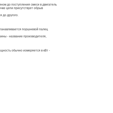
ином до поступления смеси в двигатель
очке цепи присутствует обрыв
 до другого.
устанавливается поршневой палец
шины - название производителя,
щность обычно измеряется в кВт -