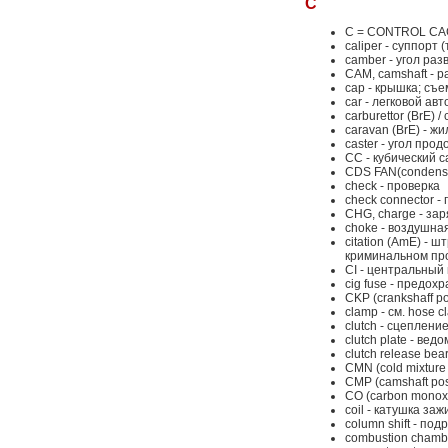
C
C = CONTROL CAC 
caliper - суппорт
camber - угол раз
CAM, camshaft - 
cap - крышка; съе
car - легковой ав
carburettor (BrE) 
caravan (BrE) - ж
caster - угол про
СС - кубический 
CDS FAN(condense
check - проверка
check connector 
CHG, charge - зар
choke - воздушная
citation (AmE) -
криминальном про
CI - центральный
cig fuse - предох
CKP (crankshaff p
clamp - см. hose 
clutch - сцеплени
clutch plate - ве
clutch release b
CMN (cold mixture
CMP (camshaft po
CO (carbon monoxi
coil - катушка за
column shift - п
combustion chamb