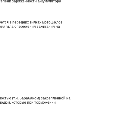
степени заряженности аккумулятора
уется в передних вилках мотоциклов
ния угла опережения зажигания на
стью (т.н. барабаном) закреплённой на
лодки), которые при торможении