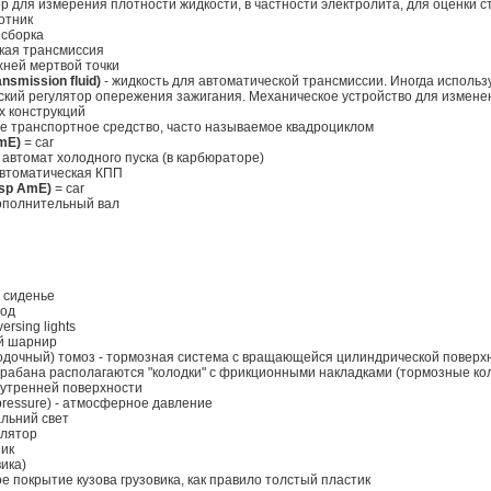
р для измерения плотности жидкости, в частности электролита, для оценки 
отник
 сборка
кая трансмиссия
хней мертвой точки
ansmission fluid)
- жидкость для автоматической трансмиссии. Иногда использ
ский регулятор опережения зажигания. Механическое устройство для измене
х конструкций
е транспортное средство, часто называемое квадроциклом
AmE)
= car
 автомат холодного пуска (в карбюраторе)
автоматическая КПП
esp AmE)
= car
дополнительный вал
е сиденье
ход
versing lights
вой шарнир
дочный) томоз - тормозная система с вращающейся цилиндрической поверхно
арабана располагаются "колодки" с фрикционными накладками (тормозные ко
нутренней поверхности
pressure) - атмосферное давление
альний свет
мулятор
ник
вика)
ое покрытие кузова грузовика, как правило толстый пластик