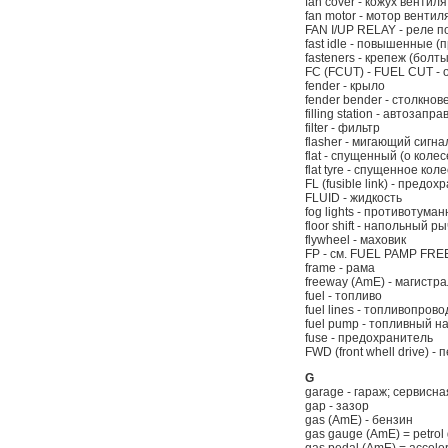
fan cover - кожух вентил
fan motor - мотор венти
FAN I/UP RELAY - реле 
fast idle - повышенные 
fasteners - крепеж (болты
FC (FCUT) - FUEL CUT - 
fender - крыло
fender bender - столкн
filling station - автозап
filter - фильтр
flasher - мигающий сигна
flat - спущенный (о колес
flat tyre - спущенное кол
FL (fusible link) - предо
FLUID - жидкость
fog lights - противотум
floor shift - напольный 
flywheel - маховик
FP - см. FUEL PAMP FREE
frame - рама
freeway (AmE) - магистр
fuel - топливо
fuel lines - топливопров
fuel pump - топливный н
fuse - предохранитель
FWD (front whell drive) -
G
garage - гараж; сервисн
gap - зазор
gas (AmE) - бензин
gas gauge (AmE) = petrol