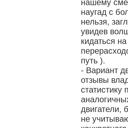
нашему сме
наугад с бо
нельзя, заг
увидев волш
кидаться на
перерасходо
путь ).
- Вариант д
отзывы вла
статистику 
аналогичны
двигатели, 
не учитываю