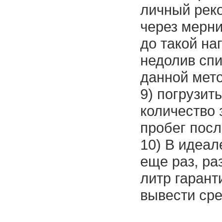
личный реко
через мерни
до такой на
недолив сп
данной мето
9) погрузит
количество 
пробег пос
10) В идеал
еще раз, ра
литр гарант
вывести сре