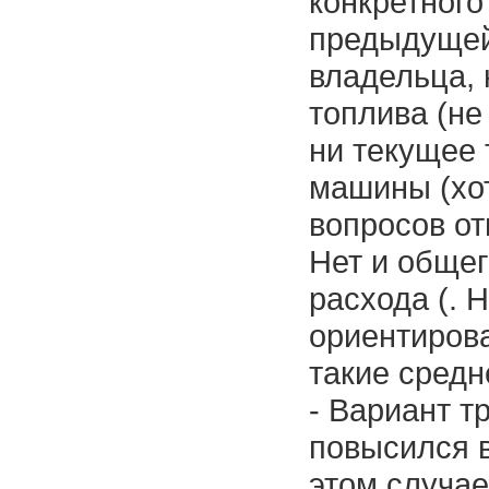
конкретного
предыдущей
владельца, 
топлива (не
ни текущее 
машины (хот
вопросов от
Нет и обще
расхода (. 
ориентирова
такие средн
- Вариант т
повысился в
этом случае