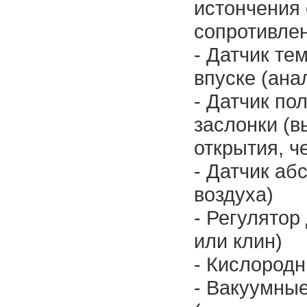
истончения 
сопротивле
- Датчик те
впуске (ана
- Датчик по
заслонки (в
открытия, ч
- Датчик аб
воздуха)
- Регулятор
или клин)
- Кислородн
- Вакуумны