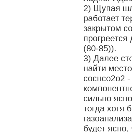
2) Щупая шл
работает те
закрытом со
прогреется 
(80-85)).
3) Далее ст
найти место
соснсо2о2 - 
компонентно
сильно яснос
тогда хотя 
газоанализа
будет ясно,