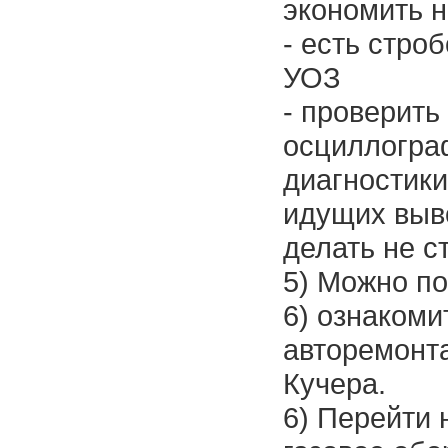
экономить 
- есть стро
УОЗ
- проверить
осциллограф
диагностики
идущих выво
делать не с
5) Можно п
6) ознакоми
авторемонта
Кучера.
6) Перейти 