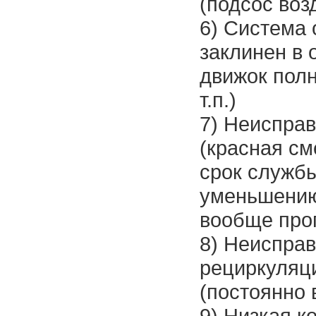
(подсос воз
6) Система 
заклинен в 
движок полн
т.п.)
7) Неисправ
(красная с
срок службы 
уменьшению
вообще про
8) Неиспра
рециркуляц
(постоянно 
9) Низкая к