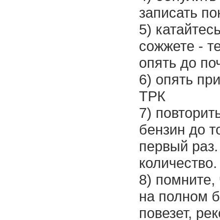
записать по
5) катайтес
сожжете - т
опять до по
6) опять п
ТРК
7) повторить
бензин до то
первый раз.
количество.
8) помните,
на полном б
повезет, рек