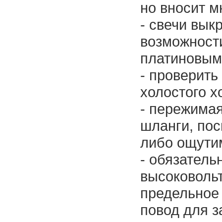
но вносит м
- свечи вык
возможности
платиновым
- проверить
холостого х
- пережимая
шланги, пос
либо ощути
- обязатель
высоковоль
предельное 
повод для з