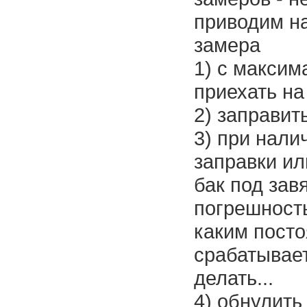
приводим н
замера
1) с макси
приехать на
2) заправит
3) при нали
заправки ил
бак под зав
погрешность
каким посто
срабатывает
делать...
4) обнулить