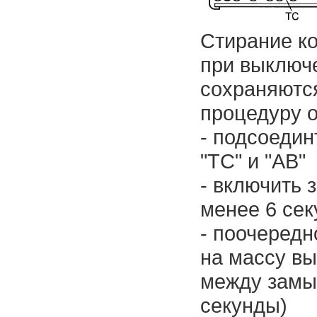
Стирание к
при выключе
сохраняютс
процедуру о
- подсоедин
"TC" и "AB"
- включить 
менее 6 сек
- поочередн
на массу вы
между замы
секунды)