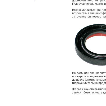
дорожном полотне при с
Гидроусилитель может и
Важно убедиться, как по
воздействия внешних фак
затрудняется поворот ру
Вы сами или специалист
проверить соединение вс
дешевле (смотрите сами
гидроусилитель на предм
Желая сэкономить многие
зависит безопасность дв