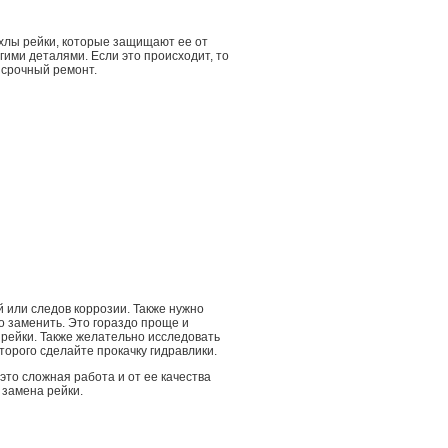
ехлы рейки, которые защищают ее от
гими деталями. Если это происходит, то
 срочный ремонт.
 или следов коррозии. Также нужно
о заменить. Это гораздо проще и
 рейки. Также желательно исследовать
торого сделайте прокачку гидравлики.
то сложная работа и от ее качества
 замена рейки.