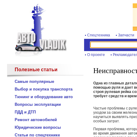
Спецтехника
Запчасти
О проекте
Рекламодате
Неисправност
Полезные статьи
Самые популярные
Одна из главных детале
помощью руля и дает в
Выбор и покупка транспорта
строя рулевая рейка с
требует средств и врем
Тюнинг и оборудование авто
Вопросы эксплуатации
Частые проблемы с руле
ПДД и ДТП
уходом за своим железн
научиться выявлять при
Ремонт автомобилей
особых затрат.
Юридические вопросы
Первая проблема, котор
во время движения автом
Статьи по спецтехнике