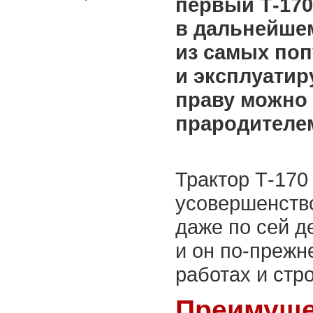
первый Т-170
в дальнейше
из самых по
и эксплуатир
праву можно 
прародителем
Трактор Т-170
усовершенств
даже по сей д
и он по-прежн
работах и стр
Преимуще