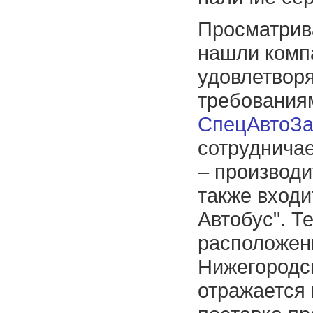
Просматрив
нашли комп
удовлетвор
требования
СпецАвтоЗа
сотруднича
– производи
также входи
Автобус". Т
расположен
Нижегородск
отражается 