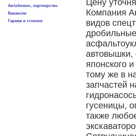
Цену уточня
Автобизнес, партнерство
Компания A
Вакансии
видов спецт
Гаражи и стоянки
дробильные
асфальтоукл
автовышки,
японского и
тому же в н
запчастей н
гидронасос
гусеницы, о
также любо
экскаваторо