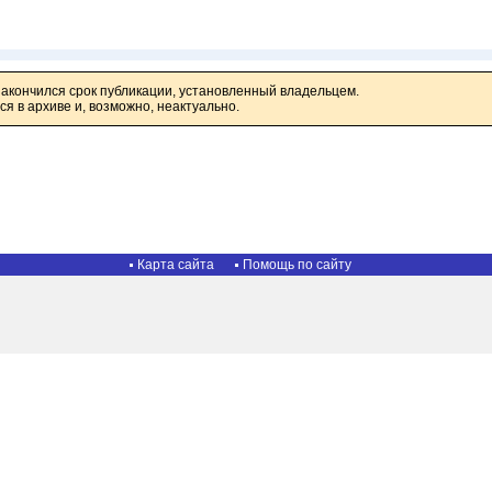
закончился срок публикации, установленный владельцем.
я в архиве и, возможно, неактуально.
Карта сайта
Помощь по сайту