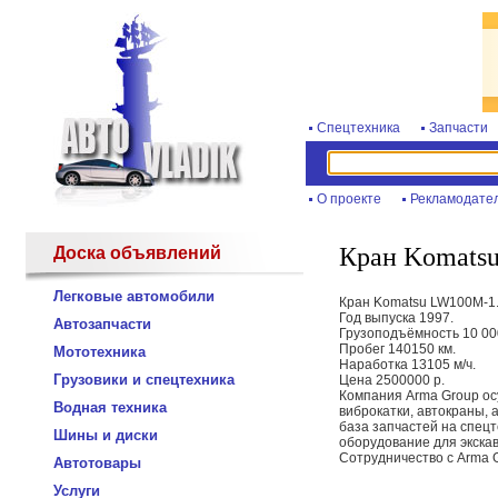
Спецтехника
Запчасти
О проекте
Рекламодате
Кран Komats
Доска объявлений
Легковые автомобили
Кран Komatsu LW100M-1
Год выпуска 1997.
Автозапчасти
Грузоподъёмность 10 000
Пробег 140150 км.
Мототехника
Наработка 13105 м/ч.
Грузовики и спецтехника
Цена 2500000 р.
Компания Arma Group ос
Водная техника
виброкатки, автокраны, 
база запчастей на спец
Шины и диски
оборудование для экскав
Сотрудничество с Arma G
Автотовары
Услуги