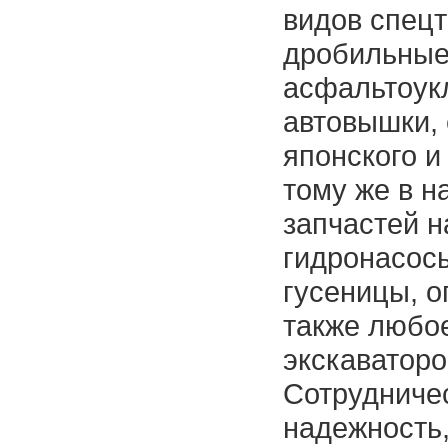
видов спецт
дробильные
асфальтоукл
автовышки,
японского и
тому же в н
запчастей н
гидронасос
гусеницы, о
также любо
экскаваторо
Сотрудничес
надежность,