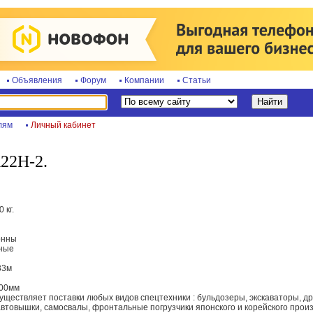
Объявления
Форум
Компании
Статьи
лям
Личный кабинет
22H-2.
 кг.
онны
зные
33м
400мм
уществляет поставки любых видов спецтехники : бульдозеры, экскаваторы, д
автовышки, самосвалы, фронтальные погрузчики японского и корейского произв