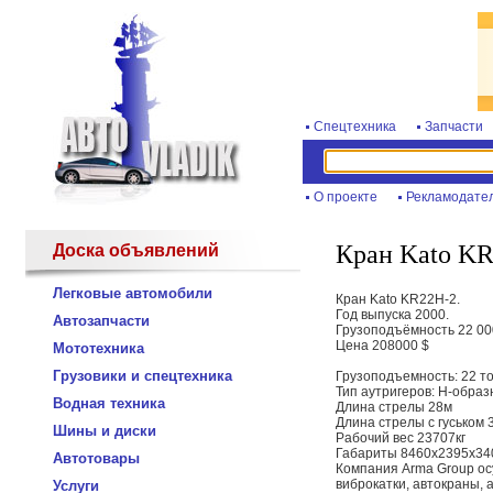
Спецтехника
Запчасти
О проекте
Рекламодате
Кран Kato KR
Доска объявлений
Легковые автомобили
Кран Kato KR22H-2.
Год выпуска 2000.
Автозапчасти
Грузоподъёмность 22 000
Цена 208000 $
Мототехника
Грузовики и спецтехника
Грузоподъемность: 22 т
Тип аутригеров: Н-обра
Водная техника
Длина стрелы 28м
Длина стрелы с гуськом 
Шины и диски
Рабочий вес 23707кг
Габариты 8460х2395х3
Автотовары
Компания Arma Group ос
виброкатки, автокраны, 
Услуги