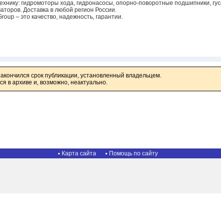
технику: гидромоторы хода, гидронасосы, опорно-поворотные подшипники, гу
аторов. Доставка в любой регион России.
roup – это качество, надежность, гарантии.
закончился срок публикации, установленный владельцем.
я в архиве и, возможно, неактуально.
Карта сайта
Помощь по сайту