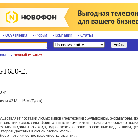
Объявления
Форум
Компании
Статьи
лям
Личный кабинет
GT650-E.
 кг.
лы 43 M + 15 M (Гусек).
уществляет поставки любых видов спецтехники : бульдозеры, экскаваторы, д
автовышки, самосвалы, фронтальные погрузчики японского и корейского произв
технику: гидромоторы хода, гидронасосы, опорно-поворотные подшипники, гу
аторов. Доставка в любой регион России.
roup – это качество, надежность, гарантии.