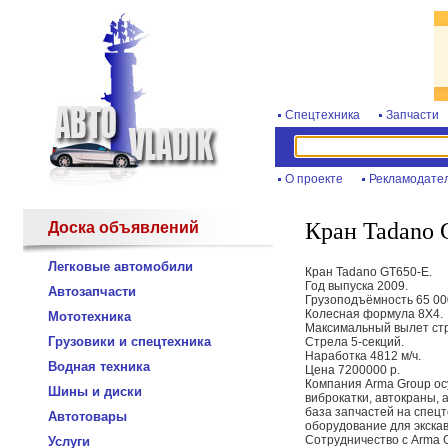
Спецтехника
Запчасти
О проекте
Рекламодате
Кран Tadano 
Доска объявлений
Легковые автомобили
Кран Tadano GT650-E.
Год выпуска 2009.
Автозапчасти
Грузоподъёмность 65 000
Колесная формула 8X4.
Мототехника
Максимальный вылет стре
Грузовики и спецтехника
Стрела 5-секций.
Наработка 4812 м/ч.
Водная техника
Цена 7200000 р.
Компания Arma Group ос
Шины и диски
виброкатки, автокраны, 
база запчастей на спец
Автотовары
оборудование для экскав
Сотрудничество с Arma G
Услуги