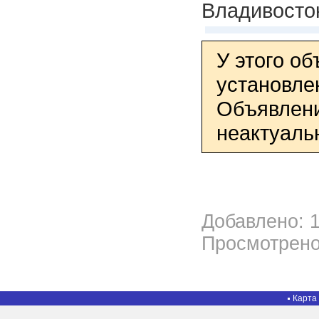
Владивосто
У этого о
установле
Объявлени
неактуаль
Добавлено: 1
Просмотрено
Карта