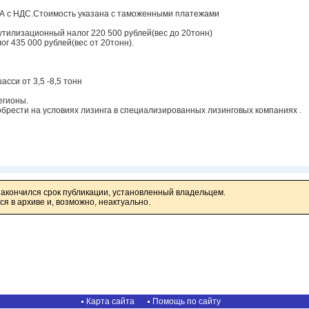
ША с НДС.Стоимость указана с таможенными платежами
утилизационный налог 220 500 рублей(вес до 20тонн)
г 435 000 рублей(вес от 20тонн).
сси от 3,5 -8,5 тонн
егионы.
брести на условиях лизинга в специализированных лизинговых компаниях .
закончился срок публикации, установленный владельцем.
я в архиве и, возможно, неактуально.
Карта сайта
Помощь по сайту