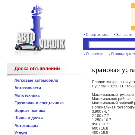
Спецтехника
Запчасти
О проекте
Рекламодате
крановая уста
Доска объявлений
Легковые автомобили
Продается крановая уст
Hyundai HD250(11.5тонн)
Автозапчасти
Максимальный грузовой 
Мототехника
Максимальная рабочая вы
Грузовики и спецтехника
Максимальный рабочий ра
Номинальная грузоподъемн
Водная техника
3.900 / 4.7
2.100 / 7.7
Шины и диски
1.250 / 10.7
850 / 13.7
Автотовары
600 / 16.8
400 / 19.8
Услуги