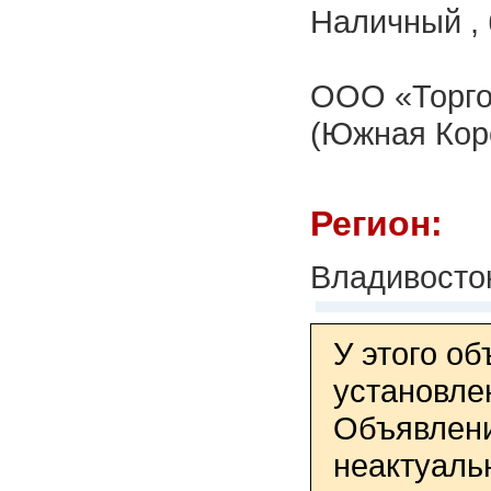
Наличный , 
ООО «Торго
(Южная Коре
Регион:
Владивосто
У этого о
установле
Объявлени
неактуаль