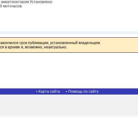
с амортизатором Установлено
00 моточасов.
закончился срок публикации, установленный владельцем.
я в архиве и, возможно, неактуально.
Карта сайта
Помощь по сайту