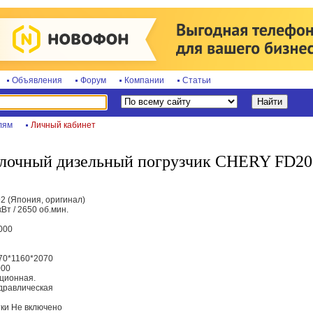
Объявления
Форум
Компании
Статьи
лям
Личный кабинет
илочный дизельный погрузчик CHERY FD20
2 (Япония, оригинал)
Вт / 2650 об.мин.
2000
70*1160*2070
000
кционная.
дравлическая
ки Не включено