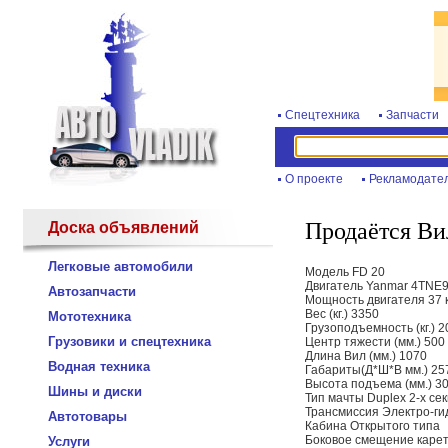
Спецтехника
Запчасти
О проекте
Рекламодате
Продаётся В
Доска объявлений
Легковые автомобили
Модель FD 20
Двигатель Yanmar 4TNE9
Автозапчасти
Мощность двигателя 37 к
Вес (кг.) 3350
Мототехника
Грузоподъемность (кг.) 
Грузовики и спецтехника
Центр тяжести (мм.) 500
Длина Вил (мм.) 1070
Водная техника
Габариты(Д*Ш*В мм.) 25
Высота подъема (мм.) 3
Шины и диски
Тип мачты Duplex 2-х се
Трансмиссия Электро-ги
Автотовары
Кабина Открытого типа
Боковое смещение карет
Услуги