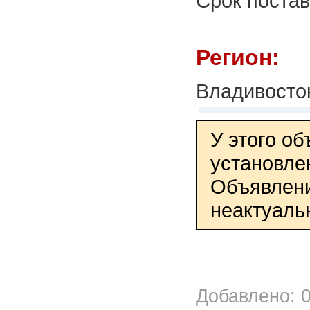
Срок постав
Регион:
Владивосто
У этого о
установле
Объявлени
неактуаль
Добавлено: 0