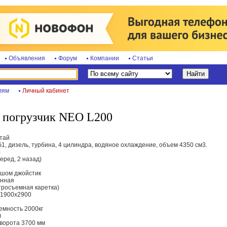
Объявления
Форум
Компании
Статьи
лям
Личный кабинет
 погрузчик NEO L200
тай
, дизель, турбина, 4 цилиндра, водяное охлаждение, объем 4350 см3.
)
еред, 2 назад)
вшом джойстик
енная
тросъемная каретка)
х1900х2900
емность 2000кг
м
ворота 3700 мм