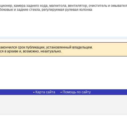
ционер, камера заднего хода, магнитола, вентилятор, очиститель и омывател
боковые и задние стекла, регулируемая рулевая колонка
закончился срок публикации, установленный владельцем.
я в архиве и, возможно, неактуально.
Карта сайта
Помощь по сайту