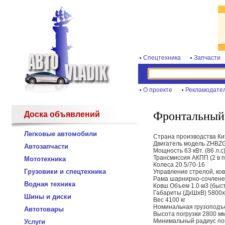
Спецтехника
Запчасти
О проекте
Рекламодате
Фронтальный
Доска объявлений
Легковые автомобили
Страна производства Ки
Двигатель модель ZHBZG1
Автозапчасти
Мощность 63 кВт. (86 л.с
Трансмиссия АКПП (2 в п
Мототехника
Колеса 20.5/70-16
Грузовики и спецтехника
Управление стрелой, ко
Рама шарнирно-сочлен
Водная техника
Ковш Объем 1.0 м3 (быс
Габариты (ДхШхВ) 5800
Шины и диски
Вес 4100 кг
Номинальная грузоподъ
Автотовары
Высота погрузки 2800 м
Минимальный радиус по
Услуги