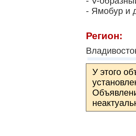
- V-образны
- Ямобур и 
Регион:
Владивосто
У этого о
установле
Объявлени
неактуаль