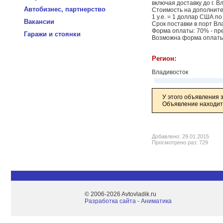
включая доставку до г. 
Автобизнес, партнерство
Стоимость на дополните
1 у.е. = 1 доллар США п
Вакансии
Срок поставки в порт В
Форма оплаты: 70% - пре
Гаражи и стоянки
Возможна форма оплаты 
Регион:
Владивосток
У этого объявления 
Объявление находитс
Добавлено: 29.01.2015
Просмотрено раз: 729
© 2006-2026 Avtovladik.ru
Разработка сайта - Aниматика