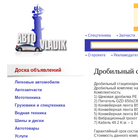
Спецтехника
Запчасти
О проекте
Рекламодате
Дробильный с
Доска объявлений
Легковые автомобили
Дробильный стационарн
Дробильный комплекс на
Автозапчасти
Комплектность:
1) Щековая дробилка PE
Мототехника
2) Питатель GZD 650x23
Грузовики и спецтехника
3) Конвейерная лента B5
4) Конвейерная лента B5
Водная техника
5) Конвейерная лента B
6) Вибрационный грохот
Шины и диски
7) Кабель 46.2 K.w. – 1
Автотовары
Гарантийный срок состав
Стоимость данного компл
Услуги