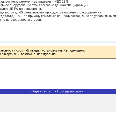
Владивостока, таможенные платежи и НДС 18%.
льное оборудование стоит согласно данной спецификации.
о курсу ЦБ РФ на день оплаты.
ладивосток до 40 дней, включая процедуру таможенного оформления.
доплата, 30% - по приходу комплекса во Владивосток, либо по условиям лиз
по договоренности сторон.
закончился срок публикации, установленный владельцем.
я в архиве и, возможно, неактуально.
Карта сайта
Помощь по сайту