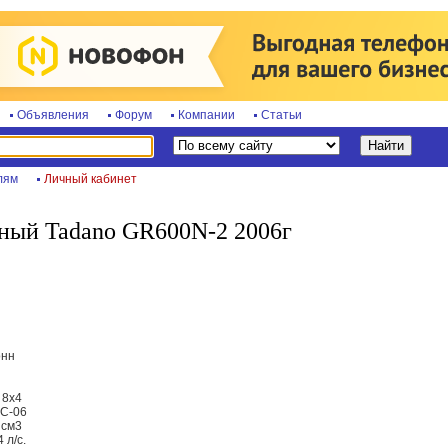
Объявления
Форум
Компании
Статьи
лям
Личный кабинет
ный Tadano GR600N-2 2006г
онн
 8x4
3C-06
 см3
 л/с.