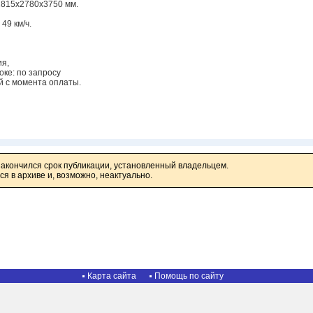
2815х2780х3750 мм.
49 км/ч.
я,
ке: по запросу
й с момента оплаты.
закончился срок публикации, установленный владельцем.
я в архиве и, возможно, неактуально.
Карта сайта
Помощь по сайту