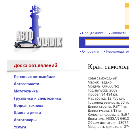
Спецтехника
Запчасти
О проекте
Рекламодате
Кран самоход
Доска объявлений
Легковые автомобили
Кран самоходный
Марка: Тадано
Автозапчасти
Модель: GR600N-2
Год выпуска: 2009
Мототехника
Пробег: 34 434 км.
Грузовики и спецтехника
Наработка: 12 755 м/ч.
Грузоподъёмность: 60 т
Водная техника
Длина стрелы: 9,8/44 м.
Длина гуська: 8/13 м.
Шины и диски
Колесная формула: 8x6 /
Двигатель: NISSAN GE1
Автотовары
Объем двигателя: 13074
Мощность двигателя: 374
Услуги