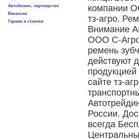
компании О
Автобизнес, партнерство
Вакансии
тз-агро. Ре
Гаражи и стоянки
Внимание А
ООО С-Агро
ремень зубч
действуют д
продукцией
сайте тз-аг
транспортн
Автотрейдин
России. До
всегда Бесп
Центральный