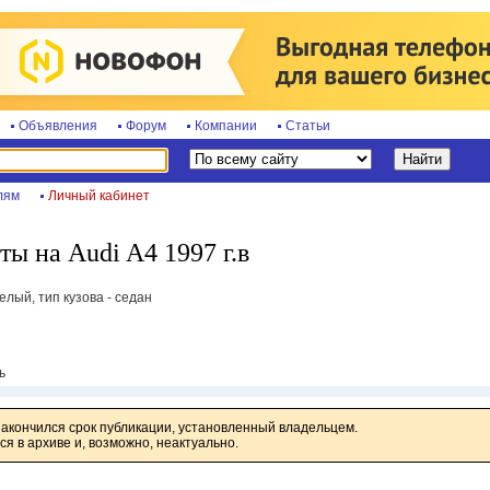
Объявления
Форум
Компании
Статьи
лям
Личный кабинет
ты на Audi A4 1997 г.в
елый, тип кузова - седан
ь
закончился срок публикации, установленный владельцем.
я в архиве и, возможно, неактуально.