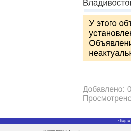
Владивосто
У этого о
установле
Объявлени
неактуаль
Добавлено: 0
Просмотрено
Карта