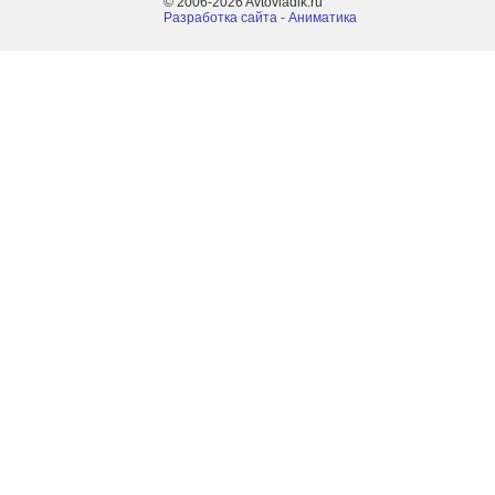
© 2006-2026 Avtovladik.ru
Разработка сайта - Aниматика