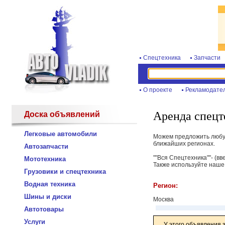
Спецтехника
Запчасти
О проекте
Рекламодате
Аренда спецт
Доска объявлений
Легковые автомобили
Можем предложить любую 
ближайших регионах.
Автозапчасти
""Вся Спецтехника""- (вв
Мототехника
Также используйте наше
Грузовики и спецтехника
Водная техника
Регион:
Шины и диски
Москва
Автотовары
Услуги
У этого объявления 