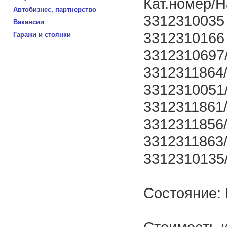
Кат.номер/
Автобизнес, партнерство
3312310035 
Вакансии
3312310166 
Гаражи и стоянки
3312310697
3312311864
3312310051
3312311861
3312311856/
3312311863
3312310135
Состояние: