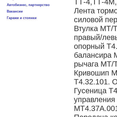
ТТ-4,ТТ-4М,
Автобизнес, партнерство
Лента тормо
Вакансии
силовой пер
Гаражи и стоянки
Втулка МТ/Т
правый/левы
опорный Т4.
балансира М
рычага МТ/Т
Кривошип М
Т4.32.101. 
Гусеница Т4
управления 
МТ4.37А.001