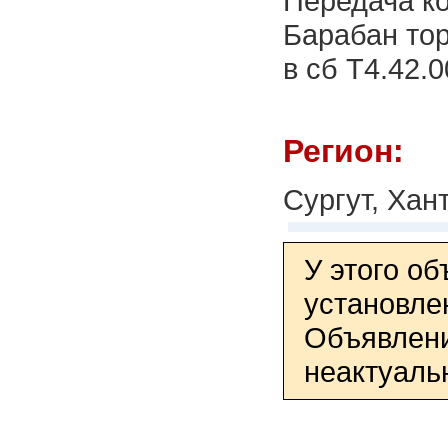
Передача ко
Барабан тор
в сб Т4.42.0
Регион:
Сургут, Ха
У этого о
установле
Объявлени
неактуаль