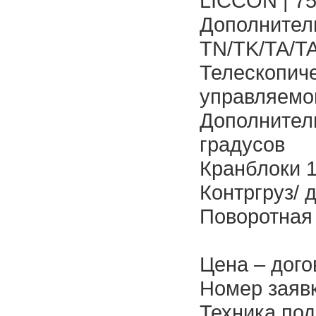
LICCON | 7
Дополнител
TN/TK/TA/T
Телескопиче
управляемо
Дополнитель
градусов
Кранблоки 1
Контргруз/ д
Поворотная 
Цена – дого
Номер заяв
Техника под