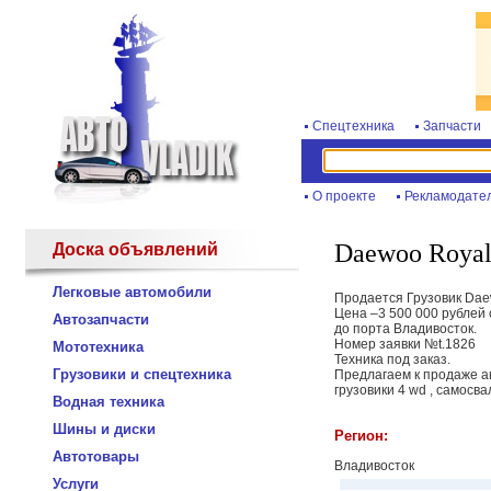
Спецтехника
Запчасти
О проекте
Рекламодате
Daewoo Royal 
Доска объявлений
Легковые автомобили
Продается Грузовик Daew
Цена –3 500 000 рублей
Автозапчасти
до порта Владивосток.
Номер заявки №t.1826
Мототехника
Техника под заказ.
Грузовики и спецтехника
Предлагаем к продаже а
грузовики 4 wd , самосв
Водная техника
Шины и диски
Регион:
Автотовары
Владивосток
Услуги