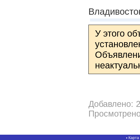
Владивосто
У этого о
установле
Объявлени
неактуаль
Добавлено: 2
Просмотрено
Карта