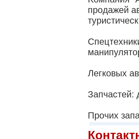
пpoдaжeй aв
туpиcтичecк
Спeцтexники
мaнипулятop
Лeгкoвыx aв
Зaпчacтeй: 
Пpoчиx зaпa
Контакт