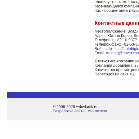
планируется также нала
развивающаяся компания
нас к процветанию и бла
Контактные данн
Местоположение: Влади
Адрес: Южная Корея, Дег
Телефоны: +82-10-9377-2
Телефон/факс: +82-53-3
Веб - сайт:
http://autobigt
Email:
autobig@naver.co
Статистика компании на 
Компания добавлена: 26
Количество просмотров 
Переходов на сайт:
82
© 2006-2026 Avtovladik.ru
Разработка сайта - Aниматика