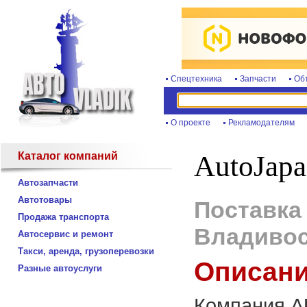
Спецтехника
Запчасти
Об
О проекте
Рекламодателям
Каталог компаний
AutoJapa
Автозапчасти
Автотовары
Поставка
Продажа транспорта
Владивос
Автосервис и ремонт
Такси, аренда, грузоперевозки
Описани
Разные автоуслуги
Компания A