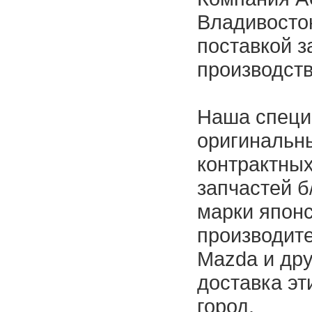
Владивосток
поставкой з
производств
Наша специ
оригинальны
контрактных
запчастей б
марки япон
производител
Mazda и дру
доставка эт
город.