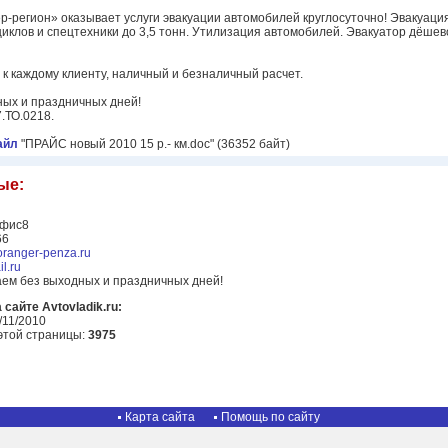
-регион» оказывает услуги эвакуации автомобилей круглосуточно! Эвакуаци
циклов и спецтехники до 3,5 тонн. Утилизация автомобилей. Эвакуатор дёше
к каждому клиенту, наличный и безналичный расчет.
ых и праздничных дней!
.ТО.0218.
айл
"ПРАЙС новый 2010 15 р.- км.doc" (36352 байт)
ые:
офис8
66
toranger-penza.ru
l.ru
ем без выходных и праздничных дней!
сайте Avtovladik.ru:
/11/2010
этой страницы:
3975
Карта сайта
Помощь по сайту