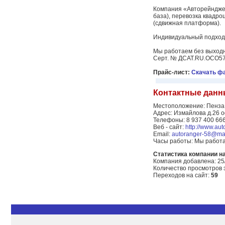
Компания «Авторейнджер
база), перевозка квадро
(сдвижная платформа).
Индивидуальный подход 
Мы работаем без выходн
Серт. № ДСАТ.RU.ОСО57
Прайс-лист:
Скачать ф
Контактные данн
Местоположение: Пенза
Адрес: Измайлова д.26 
Телефоны: 8 937 400 66
Веб - сайт:
http://www.au
Email:
autoranger-58@mai
Часы работы: Мы работа
Статистика компании на 
Компания добавлена: 25
Количество просмотров 
Переходов на сайт:
59