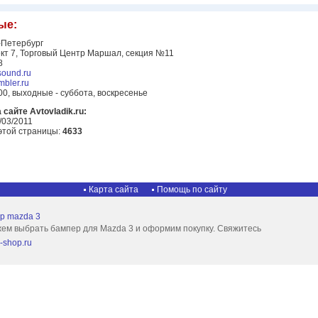
ые:
-Петербург
кт 7, Торговый Центр Маршал, секция №11
8
tsound.ru
bler.ru
00, выходные - суббота, воскресенье
сайте Avtovladik.ru:
/03/2011
этой страницы:
4633
Карта сайта
Помощь по сайту
р mazda 3
ем выбрать бампер для Mazda 3 и оформим покупку. Свяжитесь
r-shop.ru