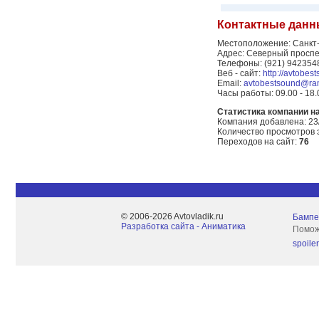
Контактные данн
Местоположение: Санкт
Адрес: Северный проспе
Телефоны: (921) 942354
Веб - сайт:
http://avtobes
Email:
avtobestsound@ram
Часы работы: 09.00 - 18.
Статистика компании на 
Компания добавлена: 23
Количество просмотров 
Переходов на сайт:
76
© 2006-2026 Avtovladik.ru
Бампе
Разработка сайта - Aниматика
Помож
spoile