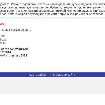
лагает: Ремонт гидравлики, система нивелирования, курсы гидравликов, ямо
иков дистанционные, дистанционное обучение, лекции по гидравлике, ремонт
ов, ремонт секционных гидрораспределителей, чтение гидравлических схем, 
еров, ремонт асфальтоукладчиков, ремонт погрузчиков, ремонт экскаваторов.
ые:
а, Московская область
4089
ila.ru
ex.ru
сайте Avtovladik.ru:
/12/2014
этой страницы:
5358
Карта сайта
Помощь по сайту