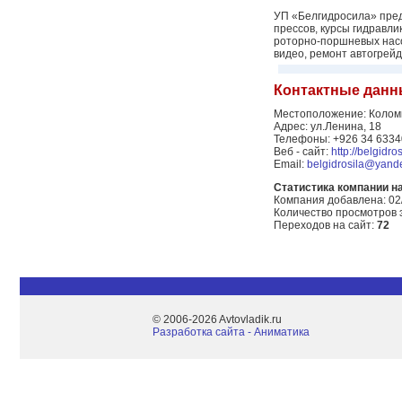
УП «Белгидросила» пред
прессов, курсы гидравл
роторно-поршневых насос
видео, ремонт автогрейд
Контактные данн
Местоположение: Коломн
Адрес: ул.Ленина, 18
Телефоны: +926 34 633
Веб - сайт:
http://belgidros
Email:
belgidrosila@yand
Статистика компании на 
Компания добавлена: 02
Количество просмотров 
Переходов на сайт:
72
© 2006-2026 Avtovladik.ru
Разработка сайта - Aниматика