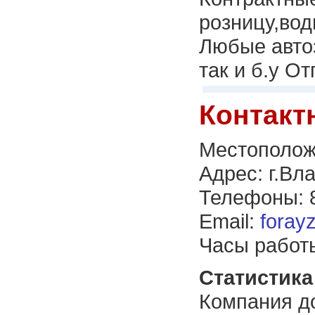
розницу,вод
Любые автоз
так и б.у О
Контакт
Местополож
Адрес: г.Вл
Телефоны: 8
Email:
foray
Часы работы:
Статистика 
Компания до