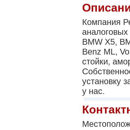
Описани
Компания Ре
аналоговых 
BMW X5, BM
Benz МL, Vo
стойки, амо
Собственное
установку з
у нас.
Контакт
Местополож