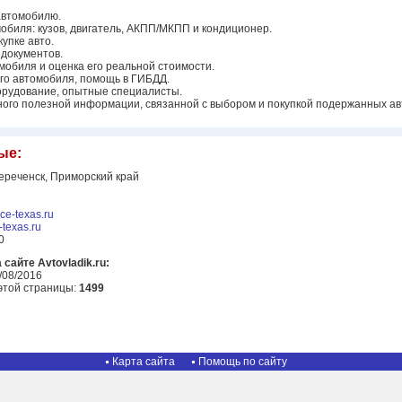
 автомобилю.
обиля: кузов, двигатель, АКПП/МКПП и кондиционер.
упке авто.
 документов.
мобиля и оценка его реальной стоимости.
го автомобиля, помощь в ГИБДД.
орудование, опытные специалисты.
много полезной информации, связанной с выбором и покупкой подержанных а
ые:
реченск, Приморский край
ice-texas.ru
texas.ru
0
сайте Avtovladik.ru:
/08/2016
этой страницы:
1499
Карта сайта
Помощь по сайту