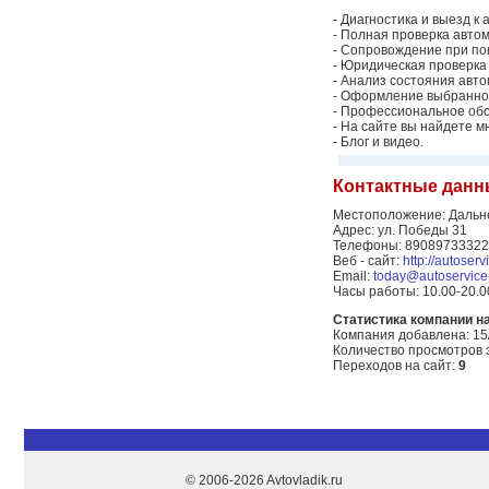
- Диагностика и выезд к
- Полная проверка автом
- Сопровождение при пок
- Юридическая проверка
- Анализ состояния авто
- Оформление выбранно
- Профессиональное об
- На сайте вы найдете 
- Блог и видео.
Контактные данн
Местоположение: Дальне
Адрес: ул. Победы 31
Телефоны: 89089733322
Веб - сайт:
http://autoserv
Email:
today@autoservice-
Часы работы: 10.00-20.0
Статистика компании на 
Компания добавлена: 15
Количество просмотров 
Переходов на сайт:
9
© 2006-2026 Avtovladik.ru