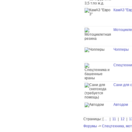
КамАЗ "Евр
Мотоцикле
Чопперы
Спецтехни
Сани для с
Автодом
Страницы: [
...
|
11
|
12
|
1
Форумы
->
Спецтехника, мот