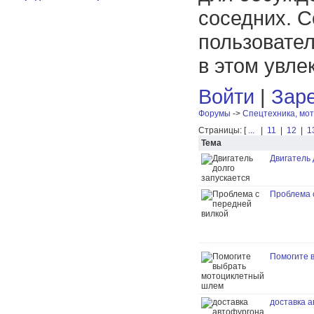
соседних. С
пользовател
в этом увле
Войти
|
Заре
Форумы
->
Спецтехника, мот
Страницы: [
...
|
11
|
12
|
1
Тема
Двигатель 
Проблема 
Помогите 
доставка а