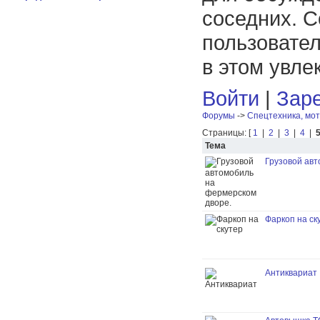
соседних. С
пользовател
в этом увле
Войти
|
Заре
Форумы
->
Спецтехника, мот
Страницы: [
1
|
2
|
3
|
4
|
Тема
Грузовой авт
Фаркоп на ск
Антиквариат