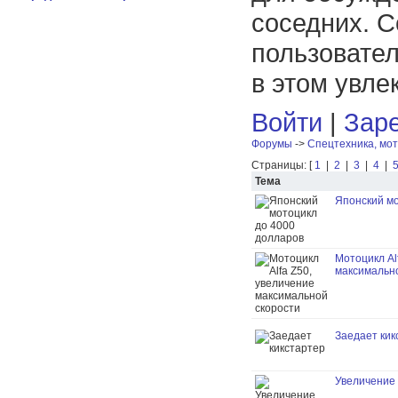
соседних. С
пользовател
в этом увле
Войти
|
Заре
Форумы
->
Спецтехника, мот
Страницы: [
1
|
2
|
3
|
4
|
Тема
Японский мо
Мотоцикл Al
максимальн
Заедает кик
Увеличение