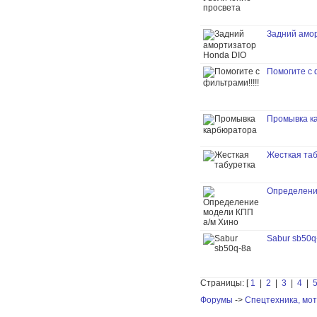
Задний амо
Помогите с ф
Промывка к
Жесткая та
Определени
Sabur sb50q
Страницы: [
1
|
2
|
3
|
4
|
Форумы
->
Спецтехника, мот