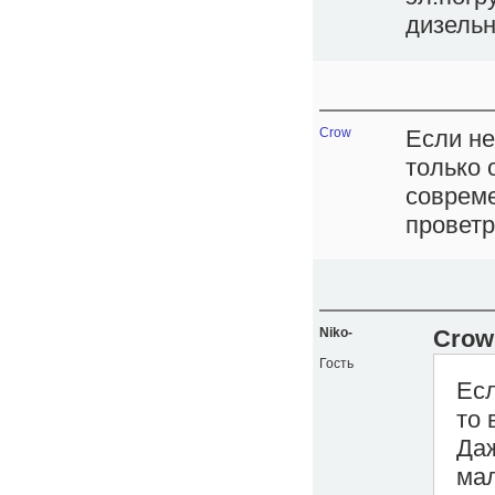
дизельн
Crow
Если не
только 
совреме
проветр
Niko-
Crow
Гость
Есл
то 
Даж
мал