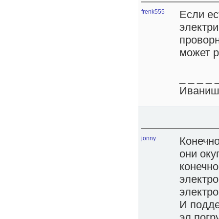
frenk555
Если ес
электри
проворн
может р
_ _ _ _ 
Иваниш
jonny
Конечно
они оку
конечно
электро
электро
И подде
эл.погр