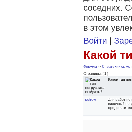
соседних. С
пользовател
в этом увле
Войти
|
Заре
Какой т
Форумы
->
Спецтехника, мот
Страницы: [
1
]
Какой тип по
petrow
Для работ по 
вилочный погр
предпочтител