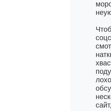
моро
неу
Чтоб
соцс
смот
натк
хвас
поду
лохо
обсу
неск
сайт