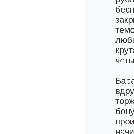
бесп
закр
темо
люби
крут
четы
Бара
вдру
торж
бону
прои
начи