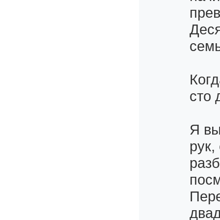
прев
Деся
семь
Когд
сто 
Я вы
рук,
разб
посм
Пере
двад