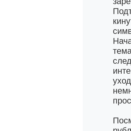
заре
Подт
кину
симв
Нача
тема
след
инте
уход
немн
прос
Посм
рубл