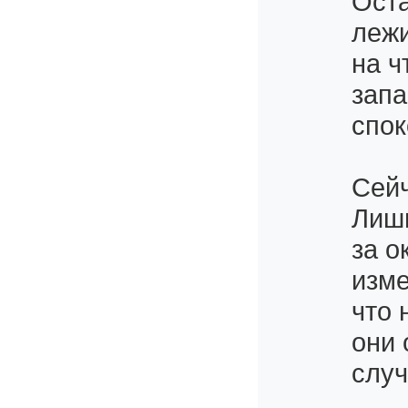
Оста
лежи
на ч
запа
спок
Сейч
Лишн
за о
изме
что 
они 
случ