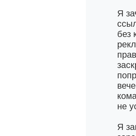
Я за
ссыл
без 
рекл
прав
заск
попр
вече
кома
не у
Я за