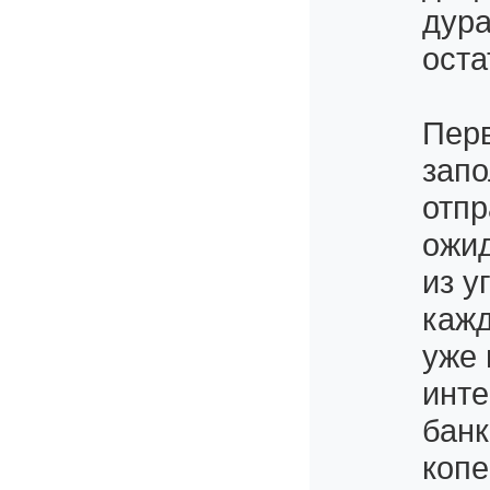
дура
оста
Пер
запо
отпр
ожид
из у
кажд
уже 
инте
банк
копе