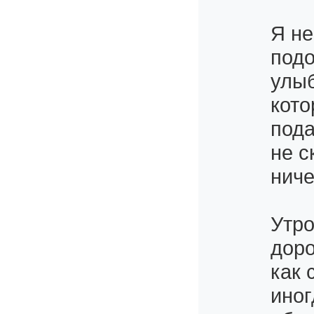
Я не
подо
улыб
кото
пода
не с
ниче
Утро
доро
как 
иног