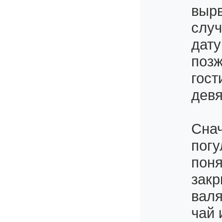
вырв
случ
дату
позж
гост
девя
Снач
погу
поня
закр
валя
чай 