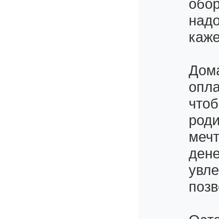
обор
надо
каже
Дома
опла
чтоб
роди
мечт
дене
увле
позв