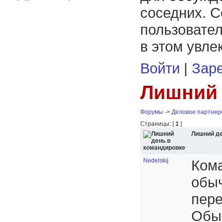
соседних. С
пользовател
в этом увле
Войти
|
Заре
Лишний 
Форумы
->
Деловое партнер
Страницы: [
1
]
Лишний де
Nedelskij
Кома
обыч
пере
Обыч