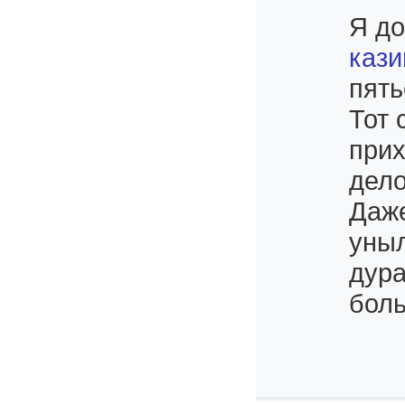
Я до
кази
пять
Тот 
прих
дело
Даже
уныл
дура
боль