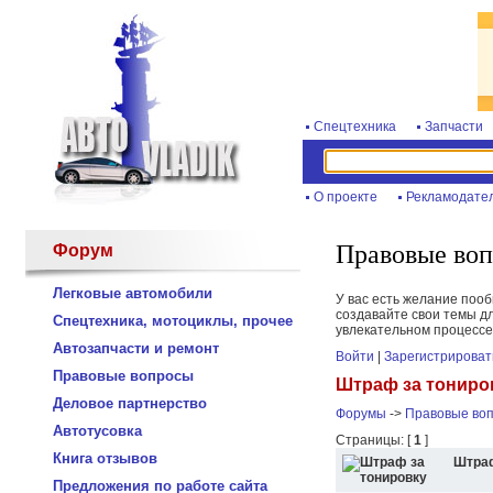
Спецтехника
Запчасти
О проекте
Рекламодате
Правовые во
Форум
Легковые автомобили
У вас есть желание поо
создавайте свои темы дл
Спецтехника, мотоциклы, прочее
увлекательном процессе
Автозапчасти и ремонт
Войти
|
Зарегистрироват
Правовые вопросы
Штраф за тониро
Деловое партнерство
Форумы
->
Правовые во
Автотусовка
Страницы: [
1
]
Книга отзывов
Штраф
Предложения по работе сайта