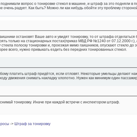
 поднимали вопрос о тонировке стекол в машине, и штраф за это подняли в пя
не очень радует. Как быть? Можно ли как нибудь обойти эту проблему стороно
гаишники остановят Ваше авто и увидят тонировку, то от штрафа отделаться 
рять только на стационарных постах(приказ МВД РФ №1240 от 07.12.2000 г.),
 стекла полоску тонировки и, проезжая мимо гаишников, опускают стекло до э
корее всего, нужно привыкать ездить без передних тонированных стекол.
бому платить штраф придётся, если отловят. Некоторые умельцы делают нак
 ходу движения снимать накладку хлопотно. Нужен как минимум один пассажир
.снимай тонировку. Иначе при каждой встречи с инспектором штраф.
просы
->
Штраф за тонировку