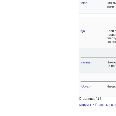
Miha
Опять
тоже 
djo
Если 
прове
сверху
Но, с
trassian
По-лю
но по
-Vovan-
Никак
Страницы: [
1
]
Форумы
->
Правовые во