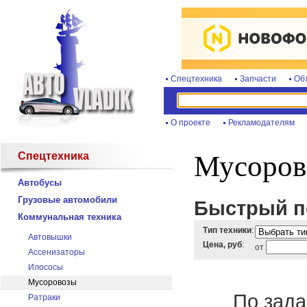
Спецтехника
Запчасти
Об
О проекте
Рекламодателям
Спецтехника
Мусоров
Автобусы
Грузовые автомобили
Быстрый по
Коммунальная техника
Тип техники
:
Автовышки
Цена, руб
:
от
Ассенизаторы
Илососы
Мусоровозы
По зада
Ратраки