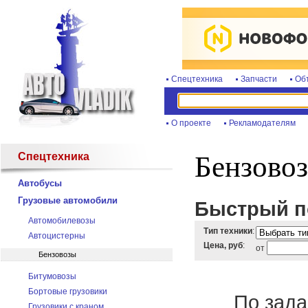
Спецтехника
Запчасти
Об
О проекте
Рекламодателям
Спецтехника
Бензово
Автобусы
Грузовые автомобили
Быстрый по
Автомобилевозы
Тип техники
:
Автоцистерны
Цена, руб
:
от
Бензовозы
Битумовозы
Бортовые грузовики
По зада
Грузовики с краном