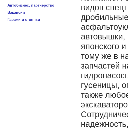
видов спецт
Автобизнес, партнерство
Вакансии
дробильные
Гаражи и стоянки
асфальтоукл
автовышки,
японского и
тому же в н
запчастей н
гидронасос
гусеницы, о
также любо
экскаваторо
Сотрудничес
надежность,