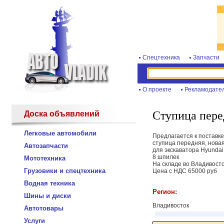
Спецтехника
Запчасти
О проекте
Рекламодате
Ступица пере
Доска объявлений
Легковые автомобили
Предлагается к поставке
ступица передняя, нова
Автозапчасти
для экскаватора Hyunda
8 шпилек
Мототехника
На складе во Владивост
Грузовики и спецтехника
Цена с НДС 65000 руб
Водная техника
Регион:
Шины и диски
Владивосток
Автотовары
Услуги