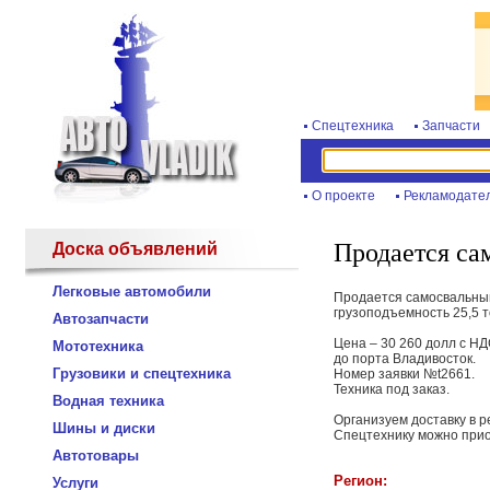
Спецтехника
Запчасти
О проекте
Рекламодате
Продается са
Доска объявлений
Легковые автомобили
Продается самосвальный
грузоподъемность 25,5 т
Автозапчасти
Цена – 30 260 долл с Н
Мототехника
до порта Владивосток.
Грузовики и спецтехника
Номер заявки №t2661.
Техника под заказ.
Водная техника
Организуем доставку в р
Шины и диски
Спецтехнику можно прио
Автотовары
Регион:
Услуги