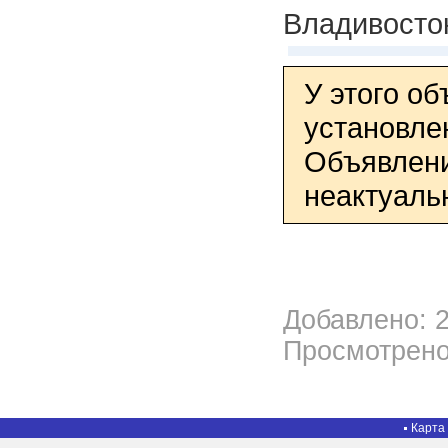
Владивосто
У этого о
установле
Объявлени
неактуаль
Добавлено: 2
Просмотрено
Карта